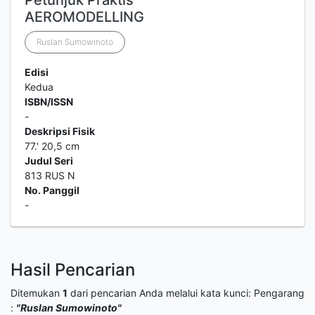
Petunjuk Praktis
AEROMODELLING
Ruslan Sumowinoto
Edisi
Kedua
ISBN/ISSN
-
Deskripsi Fisik
77.' 20,5 cm
Judul Seri
813 RUS N
No. Panggil
-
Hasil Pencarian
Ditemukan
1
dari pencarian Anda melalui kata kunci:
Pengarang
:
"Ruslan Sumowinoto"