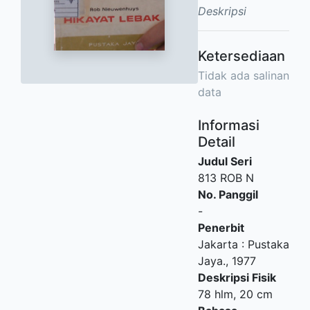
Deskripsi
Ketersediaan
Tidak ada salinan
data
Informasi
Detail
Judul Seri
813 ROB N
No. Panggil
-
Penerbit
Jakarta
:
Pustaka
Jaya
.,
1977
Deskripsi Fisik
78 hlm, 20 cm