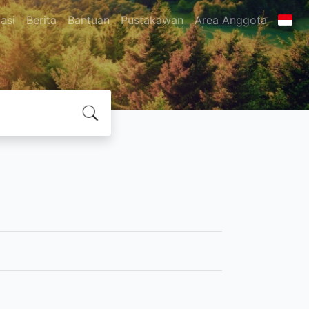
asi
Berita
Bantuan
Pustakawan
Area Anggota