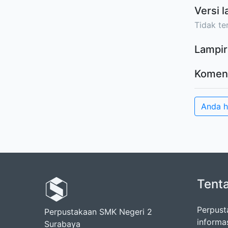
Versi l
Tidak ter
Lampir
Komen
Anda 
Tent
Perpust
Perpustakaan SMK Negeri 2
informa
Surabaya