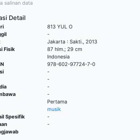
a salinan data
si Detail
ri
813 YUL O
gil
-
t
Jakarta
:
Sakti
.,
2013
i Fisik
87 hlm.; 29 cm
Indonesia
SN
978-602-97724-7-0
si
-
-
dia
-
embawa
-
Pertama
musik
il Spesifik
-
aan
-
ngjawab