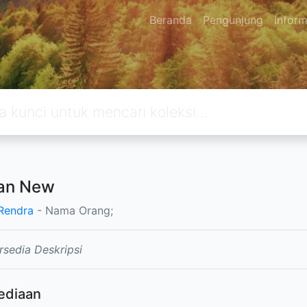
Beranda
Pengunjung
Inform
dan New
 Rendra
- Nama Orang;
rsedia Deskripsi
ediaan