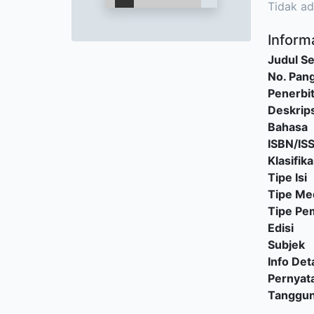
Tidak ad
Informa
Judul Se
No. Pang
Penerbi
Deskrips
Bahasa
ISBN/IS
Klasifika
Tipe Isi
Tipe Me
Tipe P
Edisi
Subjek
Info Deta
Pernyat
Tanggu