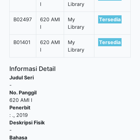
I
Library
B02497
620 AMI
My
Tersedia
I
Library
B01401
620 AMI
My
Tersedia
I
Library
Informasi Detail
Judul Seri
-
No. Panggil
620 AMI I
Penerbit
:
.,
2019
Deskripsi Fisik
-
Bahasa