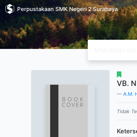
Perpustakaan SMK Negeri 2 Surabaya
VB. N
A.M. H
Tidak Te
Keters