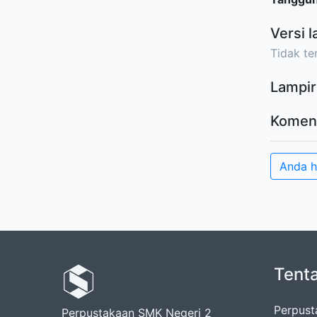
Versi l
Tidak ter
Lampir
Komen
Anda 
Tent
Perpust
Perpustakaan SMK Negeri 2