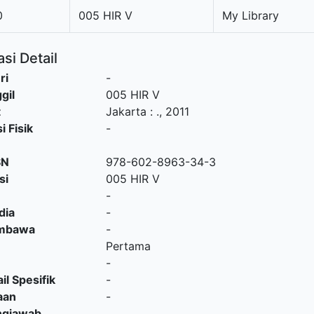
0
005 HIR V
My Library
si Detail
ri
-
gil
005 HIR V
t
Jakarta
:
.,
2011
i Fisik
-
SN
978-602-8963-34-3
si
005 HIR V
-
dia
-
embawa
-
Pertama
-
il Spesifik
-
aan
-
ngjawab