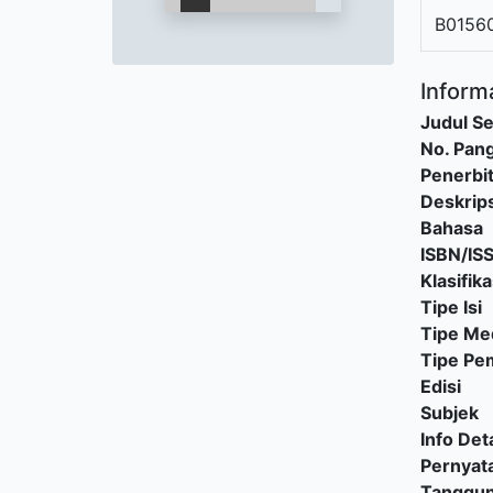
B0156
Informa
Judul Se
No. Pang
Penerbi
Deskrips
Bahasa
ISBN/IS
Klasifika
Tipe Isi
Tipe Me
Tipe P
Edisi
Subjek
Info Deta
Pernyat
Tanggu