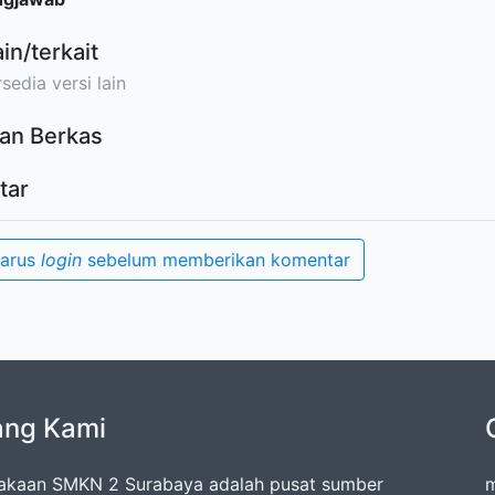
ain/terkait
sedia versi lain
an Berkas
tar
harus
login
sebelum memberikan komentar
ang Kami
akaan SMKN 2 Surabaya adalah pusat sumber
m