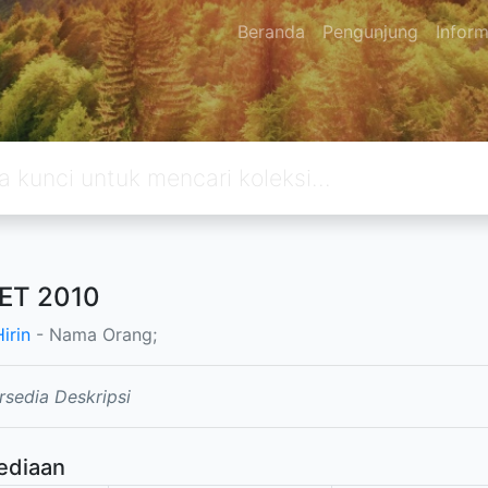
Beranda
Pengunjung
Inform
ET 2010
irin
- Nama Orang;
rsedia Deskripsi
ediaan