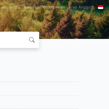
asi
Berita
Bantuan
Pustakawan
Area Anggota