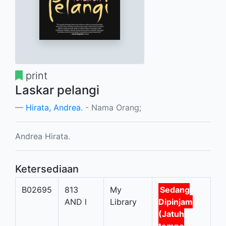
print
Laskar pelangi
Hirata, Andrea.
- Nama Orang;
Andrea Hirata.
Ketersediaan
B02695
813
My
Sedang
AND l
Library
Dipinjam
(Jatuh