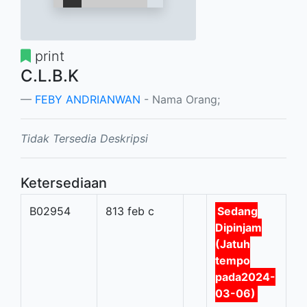
print
C.L.B.K
FEBY ANDRIANWAN
- Nama Orang;
Tidak Tersedia Deskripsi
Ketersediaan
B02954
813 feb c
Sedang
Dipinjam
(Jatuh
tempo
pada2024-
03-06)