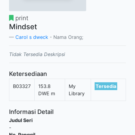
print
Mindset
Carol s dweck
- Nama Orang;
Tidak Tersedia Deskripsi
Ketersediaan
B03327
153.8
My
Tersedia
DWE m
Library
Informasi Detail
Judul Seri
-
No. Panggil