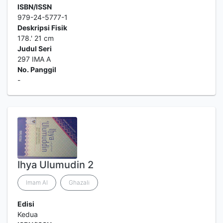
ISBN/ISSN
979-24-5777-1
Deskripsi Fisik
178.' 21 cm
Judul Seri
297 IMA A
No. Panggil
-
Ihya Ulumudin 2
Imam Al
Ghazali
Edisi
Kedua