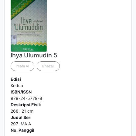
Ihya Ulumudin 5
Imam Al
Ghazali
Edisi
Kedua
ISBN/ISSN
979-24-5779-8
Deskripsi Fisik
268.' 21 cm
Judul Seri
297 IMA A
No. Panggil