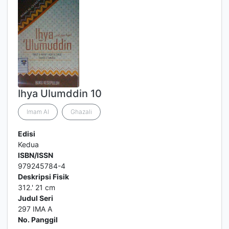
Ihya Ulumddin 10
Imam Al
Ghazali
Edisi
Kedua
ISBN/ISSN
979245784-4
Deskripsi Fisik
312.' 21 cm
Judul Seri
297 IMA A
No. Panggil