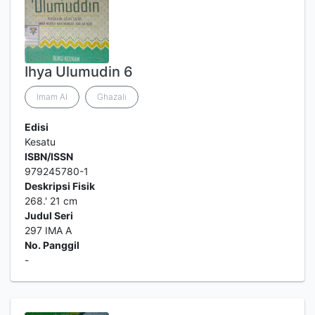
Ihya Ulumudin 6
Imam Al
Ghazali
Edisi
Kesatu
ISBN/ISSN
979245780-1
Deskripsi Fisik
268.' 21 cm
Judul Seri
297 IMA A
No. Panggil
-