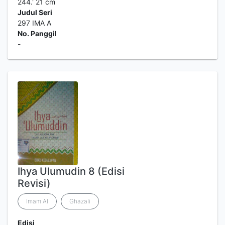
244.' 21 cm
Judul Seri
297 IMA A
No. Panggil
-
Ihya Ulumudin 8 (Edisi
Revisi)
Imam Al
Ghazali
Edisi