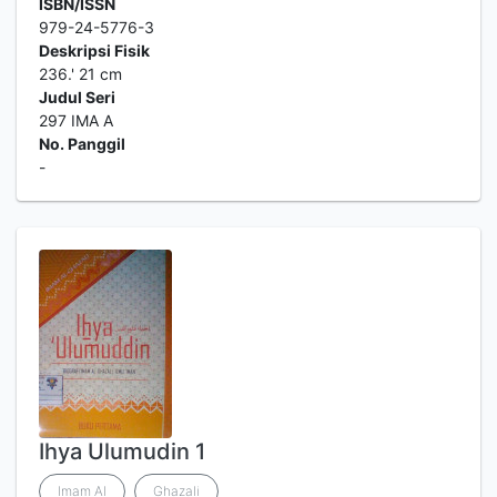
ISBN/ISSN
979-24-5776-3
Deskripsi Fisik
236.' 21 cm
Judul Seri
297 IMA A
No. Panggil
-
Ihya Ulumudin 1
Imam Al
Ghazali