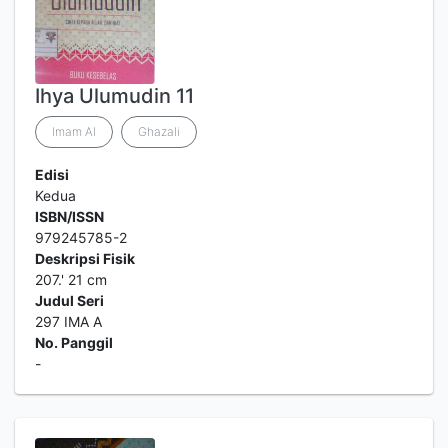
Ihya Ulumudin 11
Imam Al
Ghazali
Edisi
Kedua
ISBN/ISSN
979245785-2
Deskripsi Fisik
207.' 21 cm
Judul Seri
297 IMA A
No. Panggil
-