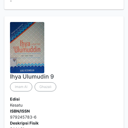
-
Ihya Ulumudin 9
Imam Al
Ghazali
Edisi
Kesatu
ISBN/ISSN
979245783-6
Deskripsi Fisik