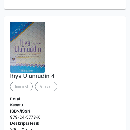
-
Ihya Ulumudin 4
Imam Al
Ghazali
Edisi
Kesatu
ISBN/ISSN
979-24-5778-X
Deskripsi Fisik
260.' 21 cm