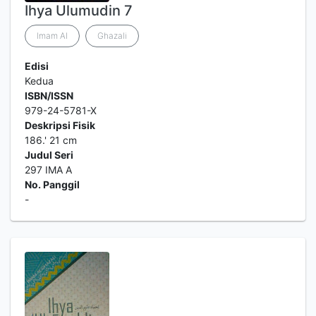
Ihya Ulumudin 7
Imam Al
Ghazali
Edisi
Kedua
ISBN/ISSN
979-24-5781-X
Deskripsi Fisik
186.' 21 cm
Judul Seri
297 IMA A
No. Panggil
-