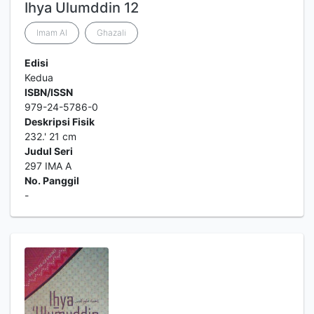
Ihya Ulumddin 12
Imam Al
Ghazali
Edisi
Kedua
ISBN/ISSN
979-24-5786-0
Deskripsi Fisik
232.' 21 cm
Judul Seri
297 IMA A
No. Panggil
-