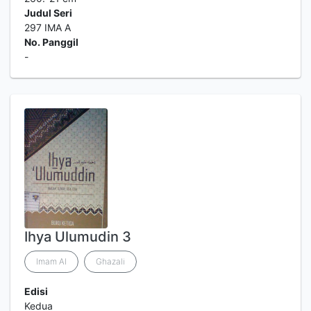
Judul Seri
297 IMA A
No. Panggil
-
Ihya Ulumudin 3
Imam Al
Ghazali
Edisi
Kedua