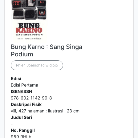
Bung Karno : Sang Singa
Podium
Rhien Soemohadiwidjojo
Edisi
Edisi Pertama
ISBN/ISSN
978-602-1142-99-8
Deskripsi Fisik
viii, 427 halaman : ilustrasi ; 23 cm
Judul Seri
-
No. Panggil
959 RHI b