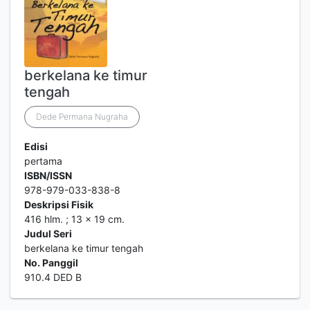
berkelana ke timur
tengah
Dede Permana Nugraha
Edisi
pertama
ISBN/ISSN
978-979-033-838-8
Deskripsi Fisik
416 hlm. ; 13 x 19 cm.
Judul Seri
berkelana ke timur tengah
No. Panggil
910.4 DED B