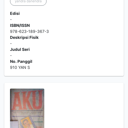
yandra danendra
Edisi
-
ISBN/ISSN
978-623-189-367-3
Deskripsi Fisik
-
Judul Seri
-
No. Panggil
910 YAN S