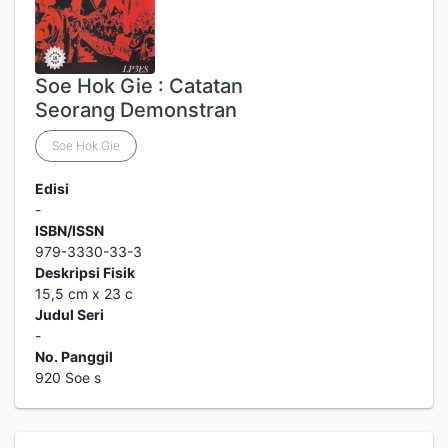
Soe Hok Gie : Catatan
Seorang Demonstran
Soe Hok Gie
Edisi
-
ISBN/ISSN
979-3330-33-3
Deskripsi Fisik
15,5 cm x 23 c
Judul Seri
-
No. Panggil
920 Soe s