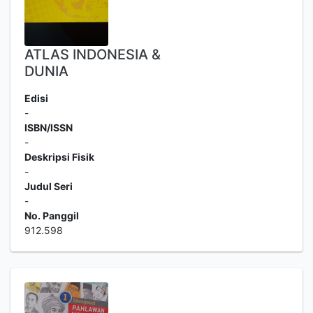
ATLAS INDONESIA &
DUNIA
Edisi
-
ISBN/ISSN
-
Deskripsi Fisik
-
Judul Seri
-
No. Panggil
912.598