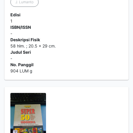
J. Lumanto
Edisi
1
ISBN/ISSN
-
Deskripsi Fisik
58 hlm. ; 20.5 x 29 cm.
Judul Seri
-
No. Panggil
904 LUM g