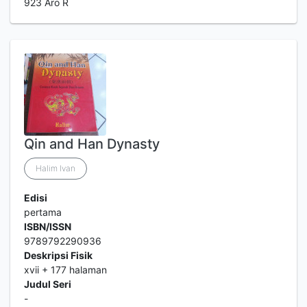
923 Aro R
Qin and Han Dynasty
Halim Ivan
Edisi
pertama
ISBN/ISSN
9789792290936
Deskripsi Fisik
xvii + 177 halaman
Judul Seri
-