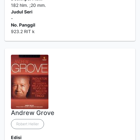
182 hlm. ;20 mm.
Judul Seri
-
No. Panggil
923.2 RIT k
Andrew Grove
Robert Heller
Edisi