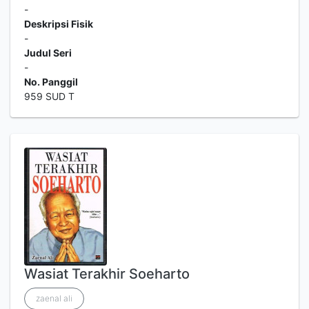
-
Deskripsi Fisik
-
Judul Seri
-
No. Panggil
959 SUD T
Wasiat Terakhir Soeharto
zaenal ali