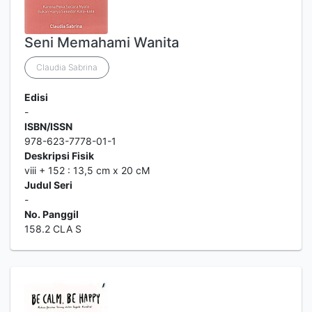
Seni Memahami Wanita
Claudia Sabrina
Edisi
-
ISBN/ISSN
978-623-7778-01-1
Deskripsi Fisik
viii + 152 : 13,5 cm x 20 cM
Judul Seri
-
No. Panggil
158.2 CLA S