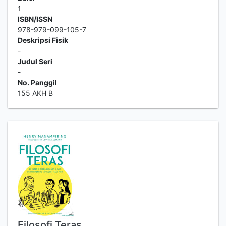
1
ISBN/ISSN
978-979-099-105-7
Deskripsi Fisik
-
Judul Seri
-
No. Panggil
155 AKH B
Filosofi Teras