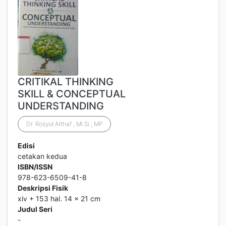
CRITIKAL THINKING
SKILL & CONCEPTUAL
UNDERSTANDING
Dr. Rosyid Althaf , MI.Si., MP
Edisi
cetakan kedua
ISBN/ISSN
978-623-6509-41-8
Deskripsi Fisik
xiv + 153 hal. 14 x 21 cm
Judul Seri
-