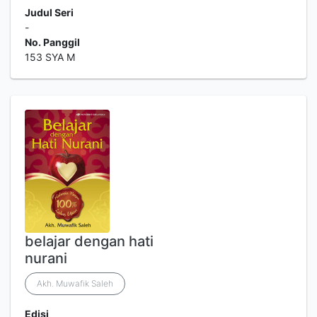
Judul Seri
-
No. Panggil
153 SYA M
belajar dengan hati
nurani
Akh. Muwafik Saleh
Edisi