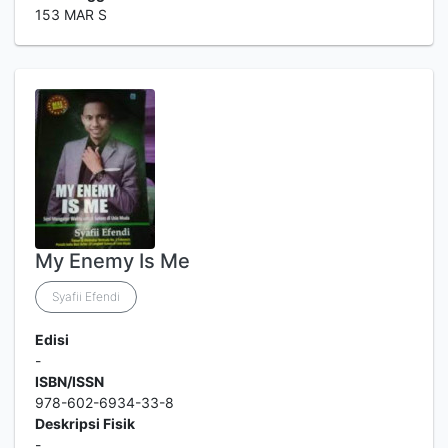
153 MAR S
My Enemy Is Me
Syafii Efendi
Edisi
-
ISBN/ISSN
978-602-6934-33-8
Deskripsi Fisik
-