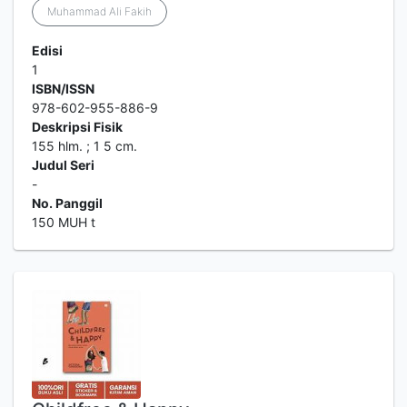
Muhammad Ali Fakih
Edisi
1
ISBN/ISSN
978-602-955-886-9
Deskripsi Fisik
155 hlm. ; 1 5 cm.
Judul Seri
-
No. Panggil
150 MUH t