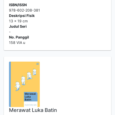
ISBN/ISSN
978-602-208-381
Deskripsi Fisik
13 x 19 cm
Judul Seri
-
No. Panggil
158 VIA u
Merawat Luka Batin