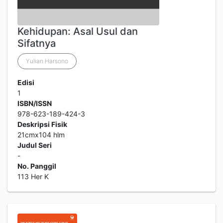
Kehidupan: Asal Usul dan
Sifatnya
Yulian Harsono
Edisi
1
ISBN/ISSN
978-623-189-424-3
Deskripsi Fisik
21cmx104 hlm
Judul Seri
-
No. Panggil
113 Her K