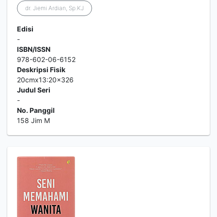
dr. Jiemi Ardian, Sp.KJ
Edisi
-
ISBN/ISSN
978-602-06-6152
Deskripsi Fisik
20cmx13:20x326
Judul Seri
-
No. Panggil
158 Jim M