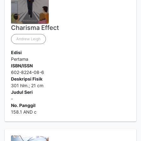
Charisma Effect
Andrew Leigh
Edisi
Pertama
ISBN/ISSN
602-8224-08-6
Deskripsi Fisik
301 hlm.; 21 cm
Judul Seri
-
No. Panggil
158.1 AND c