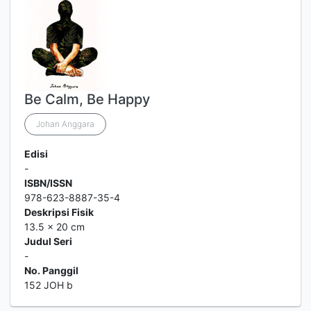
Be Calm, Be Happy
Johan Anggara
Edisi
-
ISBN/ISSN
978-623-8887-35-4
Deskripsi Fisik
13.5 x 20 cm
Judul Seri
-
No. Panggil
152 JOH b