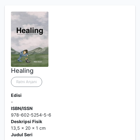
Healing
Ratni Anjani
Edisi
-
ISBN/ISSN
978-602-5254-5-6
Deskripsi Fisik
13,5 x 20 x 1 cm
Judul Seri