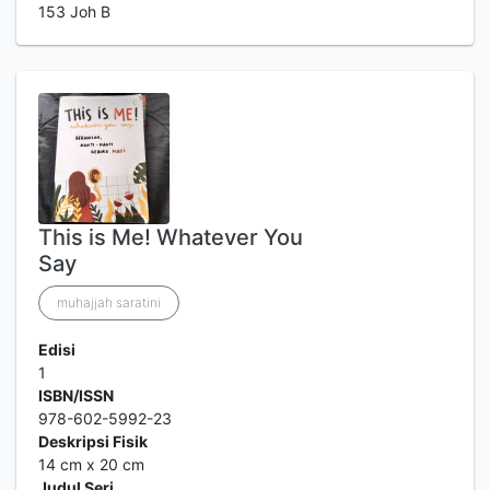
153 Joh B
This is Me! Whatever You
Say
muhajjah saratini
Edisi
1
ISBN/ISSN
978-602-5992-23
Deskripsi Fisik
14 cm x 20 cm
Judul Seri