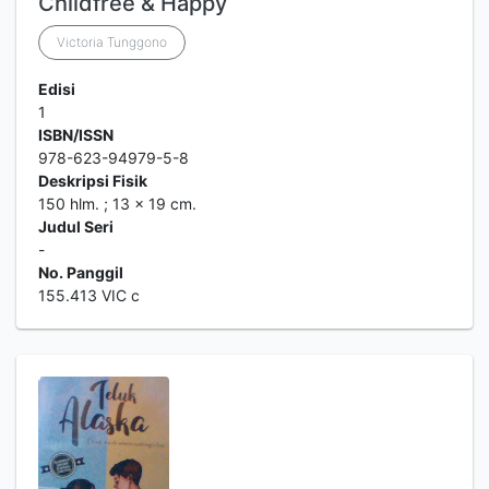
Childfree & Happy
Victoria Tunggono
Edisi
1
ISBN/ISSN
978-623-94979-5-8
Deskripsi Fisik
150 hlm. ; 13 x 19 cm.
Judul Seri
-
No. Panggil
155.413 VIC c