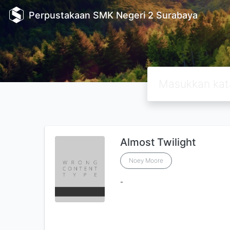
Perpustakaan SMK Negeri 2 Surabaya
Almost Twilight
Noey Moore
-