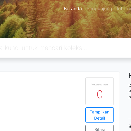
Beranda
Pengunjung
Inform
Ketersediaan
D
0
P
P
Tampilkan
Detail
S
Sitasi