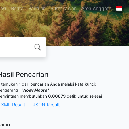
asi
Berita
Bantuan
Pustakawan
Area Anggota
Hasil Pencarian
itemukan
1
dari pencarian Anda melalui kata kunci:
engarang :
"Noey Moore"
ermintaan membutuhkan
0.00079
detik untuk selesai
XML Result
JSON Result
aran