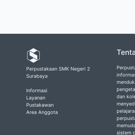
Tent
Perpust
Perpustakaan SMK Negeri 2
informa
Surabaya
menduku
pengeta
Informasi
dan kol
Layanan
menyedi
Pustakawan
pelajara
Area Anggota
perpust
memudah
sistem d