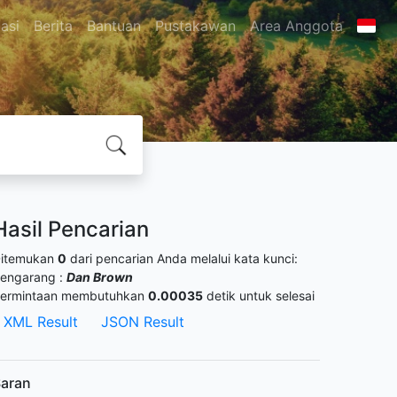
asi
Berita
Bantuan
Pustakawan
Area Anggota
Hasil Pencarian
itemukan
0
dari pencarian Anda melalui kata kunci:
engarang :
Dan Brown
ermintaan membutuhkan
0.00035
detik untuk selesai
XML Result
JSON Result
aran