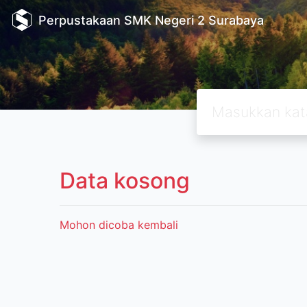
Perpustakaan SMK Negeri 2 Surabaya
Data kosong
Mohon dicoba kembali