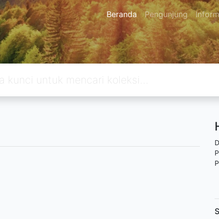
Beranda
Pengunjung
Inform
D
P
P
S