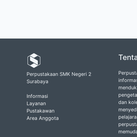
Tent
Perpust
Perpustakaan SMK Negeri 2
informa
Surabaya
menduku
pengeta
Informasi
dan kol
Layanan
menyedi
Pustakawan
pelajara
Area Anggota
perpust
memudah