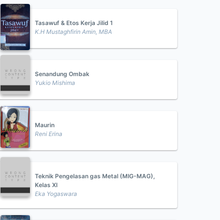
Tasawuf & Etos Kerja Jilid 1
K.H Mustaghfirin Amin, MBA
Senandung Ombak
Yukio Mishima
Maurin
Reni Erina
Teknik Pengelasan gas Metal (MIG-MAG),
Kelas XI
Eka Yogaswara