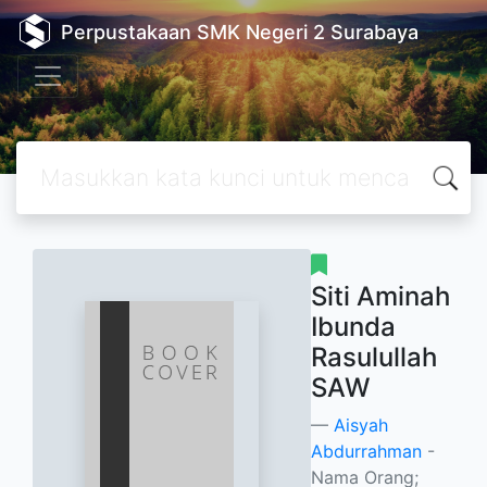
Perpustakaan SMK Negeri 2 Surabaya
Siti Aminah
Ibunda
Rasulullah
SAW
Aisyah
Abdurrahman
-
Nama Orang;