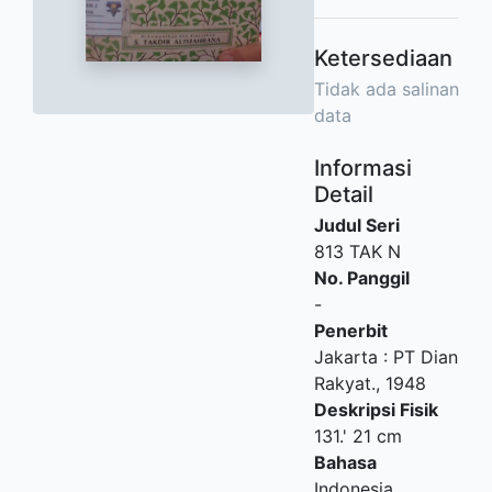
Ketersediaan
Tidak ada salinan
data
Informasi
Detail
Judul Seri
813 TAK N
No. Panggil
-
Penerbit
Jakarta
:
PT Dian
Rakyat
.,
1948
Deskripsi Fisik
131.' 21 cm
Bahasa
Indonesia