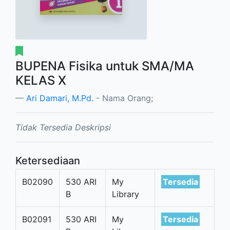
BUPENA Fisika untuk SMA/MA
KELAS X
Ari Damari, M.Pd.
- Nama Orang;
Tidak Tersedia Deskripsi
Ketersediaan
B02090
530 ARI
My
Tersedia
B
Library
B02091
530 ARI
My
Tersedia