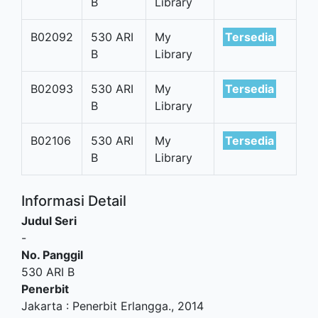
B
Library
B02092
530 ARI
My
Tersedia
B
Library
B02093
530 ARI
My
Tersedia
B
Library
B02106
530 ARI
My
Tersedia
B
Library
Informasi Detail
Judul Seri
-
No. Panggil
530 ARI B
Penerbit
Jakarta
:
Penerbit Erlangga
.,
2014