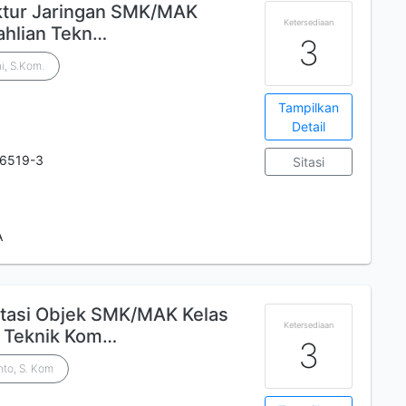
uktur Jaringan SMK/MAK
Ketersediaan
eahlian Tekn…
3
i, S.Kom.
Tampilkan
Detail
-6519-3
Sitasi
A
tasi Objek SMK/MAK Kelas
Ketersediaan
n Teknik Kom…
3
to, S. Kom