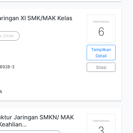
aringan XI SMK/MAK Kelas
Ketersediaan
6
i, S.Kom.
Tampilkan
Detail
-6928-3
Sitasi
 A
ruktur Jaringan SMKN/ MAK
Ketersediaan
 Keahlian…
3