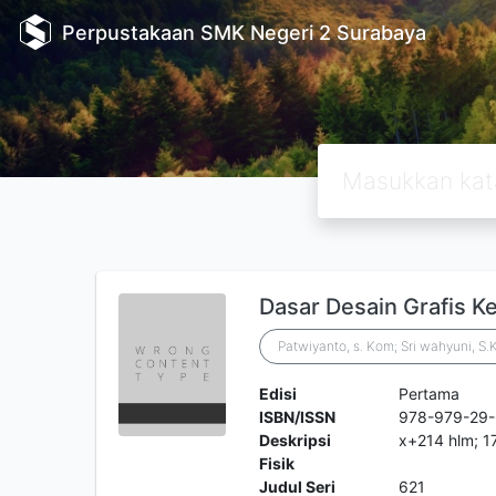
Perpustakaan SMK Negeri 2 Surabaya
Dasar Desain Grafis Ke
Patwiyanto, s. Kom; Sri wahyuni, S
Edisi
Pertama
ISBN/ISSN
978-979-29
Deskripsi
x+214 hlm; 1
Fisik
Judul Seri
621