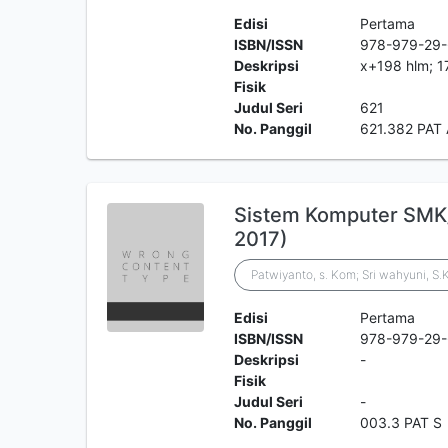
Edisi
Pertama
ISBN/ISSN
978-979-29
Deskripsi
x+198 hlm; 1
Fisik
Judul Seri
621
No. Panggil
621.382 PAT
Sistem Komputer SMK/
2017)
Patwiyanto, s. Kom; Sri wahyuni, S
Edisi
Pertama
ISBN/ISSN
978-979-29
Deskripsi
-
Fisik
Judul Seri
-
No. Panggil
003.3 PAT S