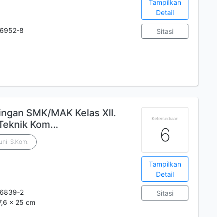
Tampilkan
Detail
-6952-8
Sitasi
ingan SMK/MAK Kelas XII.
Ketersediaan
 Teknik Kom…
6
uni, S.Kom.
Tampilkan
Detail
-6839-2
Sitasi
7,6 x 25 cm