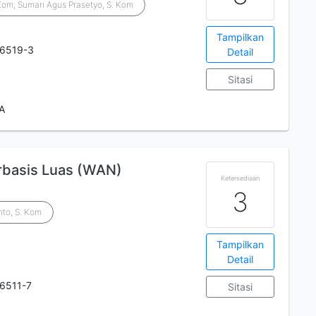
.Kom; Sumari Agus Prasetyo, S. Kom
Tampilkan
-6519-3
Detail
Sitasi
 A
rbasis Luas (WAN)
Ketersediaan
3
to, S. Kom
Tampilkan
Detail
6511-7
Sitasi