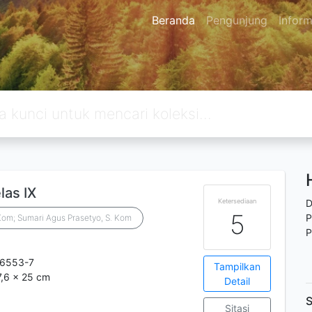
Beranda
Pengunjung
Inform
las IX
Ketersediaan
D
5
P
.Kom; Sumari Agus Prasetyo, S. Kom
P
-6553-7
Tampilkan
7,6 x 25 cm
Detail
S
Sitasi