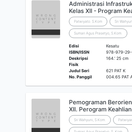
Administrasi Infrastr
Kelas XII - Program K
Patwiyato. S.Kom
Sri Wahyun
Sumari Agus Prasetyo, S.Kom.
Edisi
Kesatu
ISBN/ISSN
978-979-29
Deskripsi
164.' 25 cm
Fisik
Judul Seri
621 PAT K
No. Panggil
004.65 PAT 
Pemograman Berorien
XII. Perogram Keahlia
Sri Wahyuni, S.Kom.
Patwiyan
Sumari Agus Prasetyo, S. Kom.