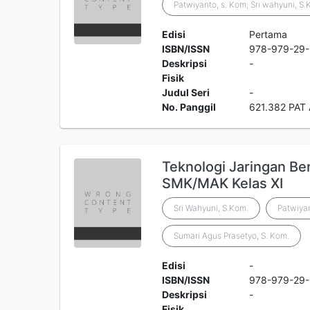
Patwiyanto, s. Kom; Sri wahyuni, S
Edisi
Pertama
ISBN/ISSN
978-979-29
Deskripsi
-
Fisik
Judul Seri
-
No. Panggil
621.382 PAT
Teknologi Jaringan Be
SMK/MAK Kelas XI
Sri Wahyuni, S.Kom.
Patwiyan
Sumari Agus Prasetyo, S. Kom.
Edisi
-
ISBN/ISSN
978-979-29-
Deskripsi
-
Fisik