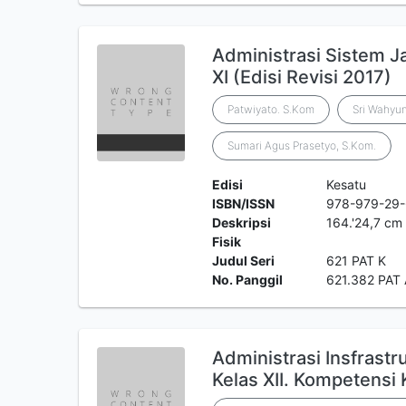
Administrasi Sistem J
XI (Edisi Revisi 2017)
Patwiyato. S.Kom
Sri Wahyun
Sumari Agus Prasetyo, S.Kom.
Edisi
Kesatu
ISBN/ISSN
978-979-29
Deskripsi
164.'24,7 cm
Fisik
Judul Seri
621 PAT K
No. Panggil
621.382 PAT
Administrasi Insfrast
Kelas XII. Kompetensi