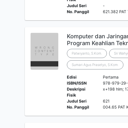
Judul Seri
-
No. Panggil
621.382 PAT
Komputer dan Jaringa
Program Keahlian Tek
Patwiyanto, S.Kom.
Sri Wahy
Sumari Agus Prasetyo, S.Kom.
Edisi
Pertama
ISBN/ISSN
978-979-29
Deskripsi
x+198 hlm; 1
Fisik
Judul Seri
621
No. Panggil
004.65 PAT 