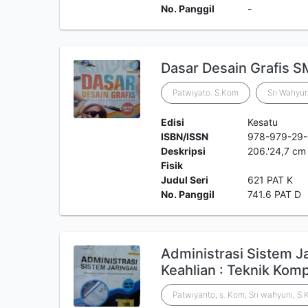
No. Panggil
-
Dasar Desain Grafis 
Patwiyato. S.Kom
Sri Wahyun
Edisi
Kesatu
ISBN/ISSN
978-979-29
Deskripsi
206.'24,7 cm
Fisik
Judul Seri
621 PAT K
No. Panggil
741.6 PAT D
Administrasi Sistem J
Keahlian : Teknik Kom
Patwiyanto, s. Kom; Sri wahyuni, S