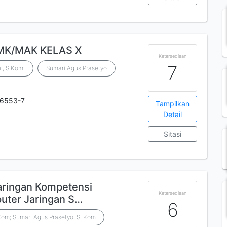
SMK/MAK KELAS X
Ketersediaan
7
i, S.Kom.
Sumari Agus Prasetyo
-6553-7
Tampilkan
Detail
Sitasi
aringan Kompetensi
Ketersediaan
puter Jaringan S…
6
.Kom; Sumari Agus Prasetyo, S. Kom