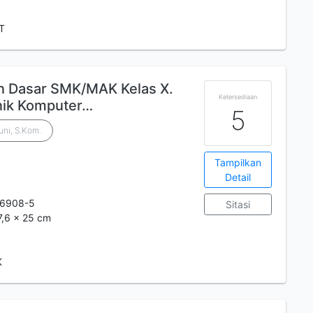
 T
n Dasar SMK/MAK Kelas X.
Ketersediaan
nik Komputer…
5
uni, S.Kom.
Tampilkan
Detail
-6908-5
Sitasi
7,6 x 25 cm
K