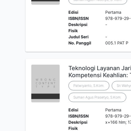
Edisi
Pertama
ISBN/ISSN
978-979-29
Deskripsi
-
Fisik
Judul Seri
-
No. Panggil
005.1 PAT P
Teknologi Layanan Jar
Kompetensi Keahlian:
Patwiyanto, S.Kom.
Sri Wahy
Sumari Agus Prasetyo, S.Kom.
Edisi
Pertama
ISBN/ISSN
978-979-29
Deskripsi
x+166 hlm; 1
Fisik