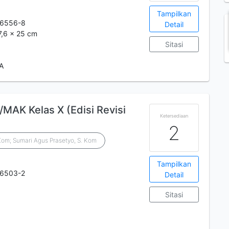
Tampilkan
-6556-8
Detail
7,6 x 25 cm
Sitasi
 A
MAK Kelas X (Edisi Revisi
Ketersediaan
2
.Kom; Sumari Agus Prasetyo, S. Kom
Tampilkan
-6503-2
Detail
Sitasi