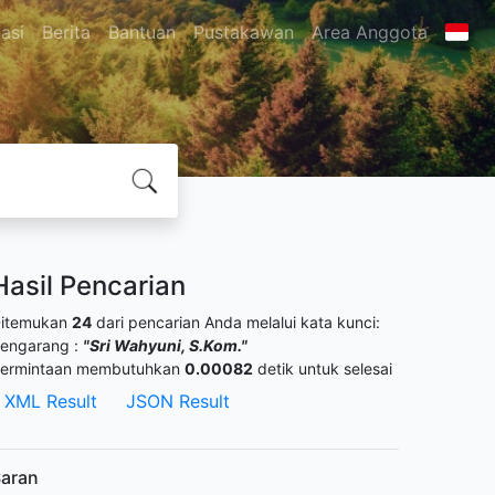
asi
Berita
Bantuan
Pustakawan
Area Anggota
Hasil Pencarian
itemukan
24
dari pencarian Anda melalui kata kunci:
engarang :
"Sri Wahyuni, S.Kom."
ermintaan membutuhkan
0.00082
detik untuk selesai
XML Result
JSON Result
aran