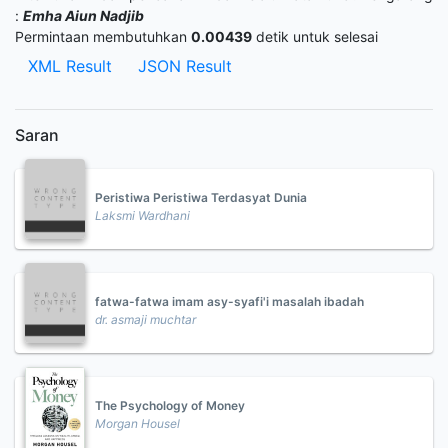
:
Emha Aiun Nadjib
Permintaan membutuhkan
0.00439
detik untuk selesai
XML Result
JSON Result
Saran
Peristiwa Peristiwa Terdasyat Dunia
Laksmi Wardhani
fatwa-fatwa imam asy-syafi'i masalah ibadah
dr. asmaji muchtar
The Psychology of Money
Morgan Housel