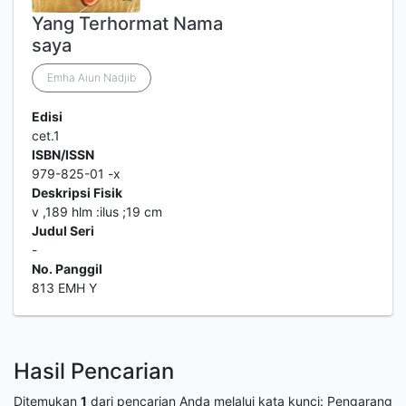
Yang Terhormat Nama
saya
Emha Aiun Nadjib
Edisi
cet.1
ISBN/ISSN
979-825-01 -x
Deskripsi Fisik
v ,189 hlm :ilus ;19 cm
Judul Seri
-
No. Panggil
813 EMH Y
Hasil Pencarian
Ditemukan
1
dari pencarian Anda melalui kata kunci:
Pengarang