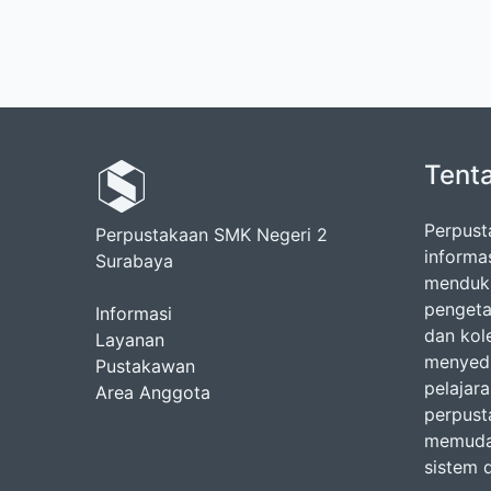
Tent
Perpust
Perpustakaan SMK Negeri 2
informa
Surabaya
menduku
pengeta
Informasi
dan kol
Layanan
menyedi
Pustakawan
pelajara
Area Anggota
perpust
memudah
sistem d