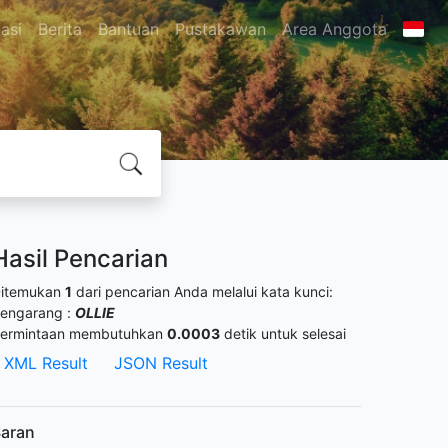
asi
Berita
Bantuan
Pustakawan
Area Anggota
Hasil Pencarian
itemukan
1
dari pencarian Anda melalui kata kunci:
engarang :
OLLIE
ermintaan membutuhkan
0.0003
detik untuk selesai
XML Result
JSON Result
aran