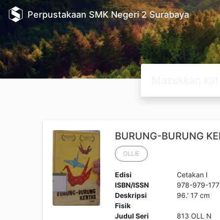
Perpustakaan SMK Negeri 2 Surabaya
BURUNG-BURUNG KE
OLLIE
Edisi
Cetakan I
ISBN/ISSN
978-979-177
Deskripsi
96.' 17 cm
Fisik
Judul Seri
813 OLL N