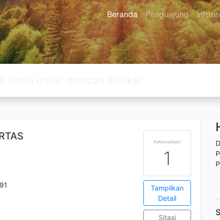
Beranda
Pengunjung
Inform
RTAS
Ketersediaan
D
1
P
P
91
Tampilkan
Detail
S
Sitasi